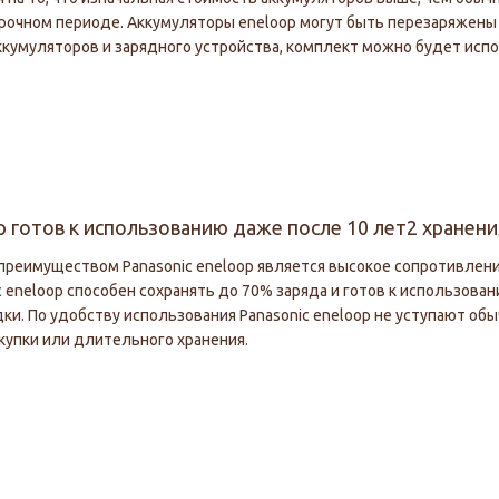
рочном периоде. Аккумуляторы eneloop могут быть перезаряжены
ккумуляторов и зарядного устройства, комплект можно будет исп
p готов к использованию даже после 10 лет
2
хранени
реимуществом Panasonic eneloop является высокое сопротивлени
c eneloop способен сохранять до 70% заряда и готов к использова
ки. По удобству использования Panasonic eneloop не уступают об
купки или длительного хранения.