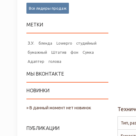
Все лидеры продаж
МЕТКИ
З.У.
бленда
Lowepro
студийный
бумажный
Штатив
фон
Сумка
Адаптер
голова
МЫ ВКОНТАКТЕ
НОВИНКИ
» В данный момент нет новинок
Технич
Тип, ра
ПУБЛИКАЦИИ