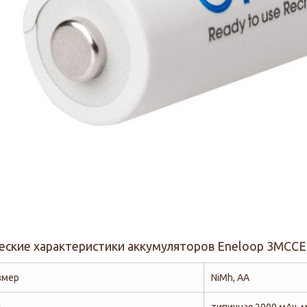
еские характеристики аккумуляторов Eneloop 3MCCE
змер
NiMh, АА