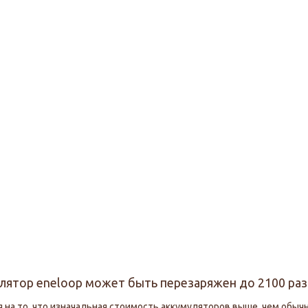
лятор eneloop может быть перезаряжен до 2100 раз
 на то, что изначальная стоимость аккумуляторов выше, чем обы