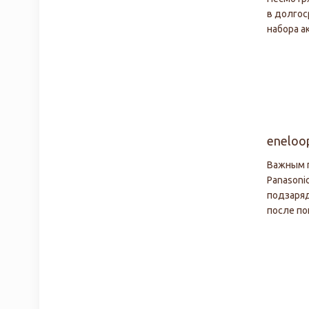
в долгос
набора а
eneloo
Важным п
Panasoni
подзаряд
после по