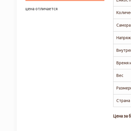
Емкост
цена отличается
Количе
Самора
Напряж
Внутре
Время 
Вес
Размер
Страна
Цена за б