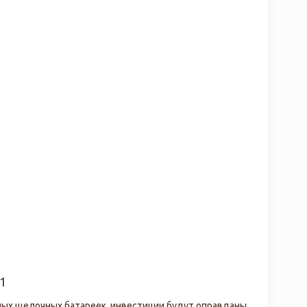
1
чных щелочных батареек, инвестиции будут оправданы