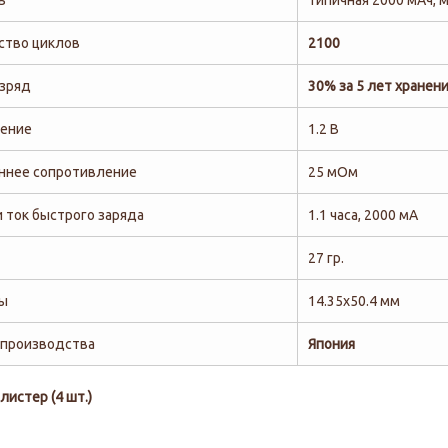
ь
типичная 2000 мАч, 
ство циклов
2100
зряд
30% за 5 лет хранен
ение
1.2 В
ннее сопротивление
25 мОм
и ток быстрого заряда
1.1 часа, 2000 мА
27 гр.
ы
14.35х50.4 мм
 производства
Япония
листер (4 шт.)