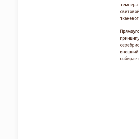
температ
световой
тканевог
Прямоуг
принципу
серебрис
внешний 
собирает