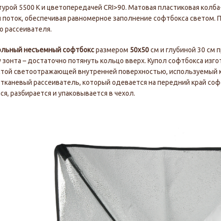
урой 5500 К и цветопередачей CRI>90. Матовая пластиковая колб
 поток, обеспечивая равномерное заполнение софтбокса светом. 
о рассеивателя.
ольный несъемный cофтбокс
размером
50х50
см и глубиной 30 см 
 зонта – достаточно потянуть кольцо вверх. Купол софтбокса изго
той светоотражающей внутренней поверхностью, используемый к
тканевый рассеиватель, который одевается на передний край соф
ся, разбирается и упаковывается в чехол.