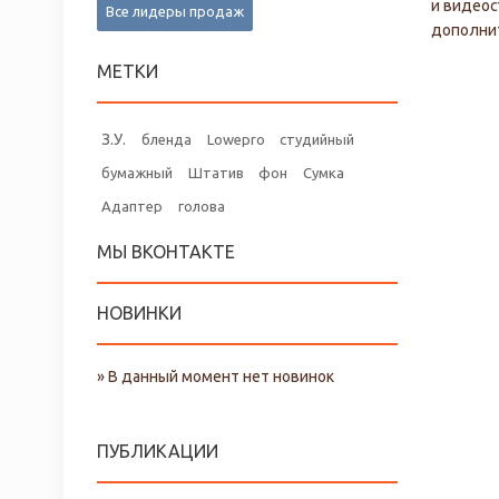
и видеос
Все лидеры продаж
дополнит
МЕТКИ
З.У.
бленда
Lowepro
студийный
бумажный
Штатив
фон
Сумка
Адаптер
голова
МЫ ВКОНТАКТЕ
НОВИНКИ
» В данный момент нет новинок
ПУБЛИКАЦИИ